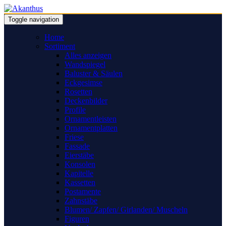
Toggle navigation
Home
Sortiment
Alles anzeigen
Wandspiegel
Baluster & Säulen
Eckgesimse
Rosetten
Deckenbilder
Profile
Ornamentleisten
Ornamentplatten
Friese
Fassade
Eierstäbe
Konsolen
Kapitelle
Kassetten
Postamente
Zahnstäbe
Blumen/ Zapfen/ Girlanden/ Muscheln
Figuren