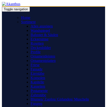
Toggle navigation
Home
Sortiment
Alles anzeigen
Wandspiegel
Baluster & Säulen
Eckgesimse
Rosetten
Deckenbilder
Profile
Ornamentleisten
Ornamentplatten
Friese
Fassade
Eierstäbe
Konsolen
Kapitelle
Kassetten
Postamente
Zahnstäbe
Blumen/ Zapfen/ Girlanden/ Muscheln
Figuren