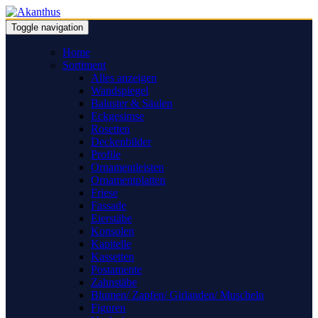
Toggle navigation
Home
Sortiment
Alles anzeigen
Wandspiegel
Baluster & Säulen
Eckgesimse
Rosetten
Deckenbilder
Profile
Ornamentleisten
Ornamentplatten
Friese
Fassade
Eierstäbe
Konsolen
Kapitelle
Kassetten
Postamente
Zahnstäbe
Blumen/ Zapfen/ Girlanden/ Muscheln
Figuren