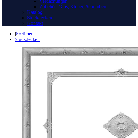
Verdachungen
Zubehör: Gips, Kleber, Schrauben
Katalog
Stuckdecken
Kontakt
|
Sortiment
|
Stuckdecken