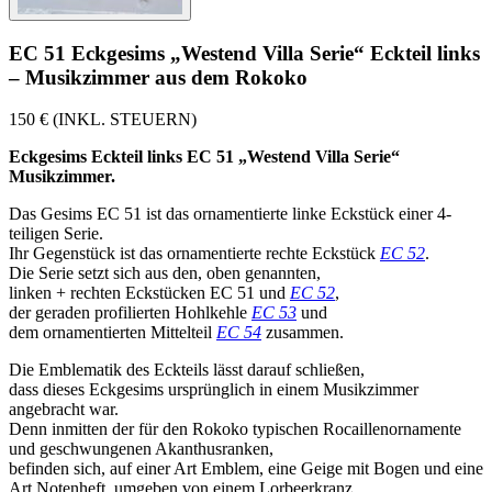
EC 51 Eckgesims „Westend Villa Serie“ Eckteil links
– Musikzimmer aus dem Rokoko
150 € (INKL. STEUERN)
Eckgesims Eckteil links EC 51 „Westend Villa Serie“
Musikzimmer.
Das Gesims EC 51 ist das ornamentierte linke Eckstück einer 4-
teiligen Serie.
Ihr Gegenstück ist das ornamentierte rechte Eckstück
EC 52
.
Die Serie setzt sich aus den, oben genannten,
linken + rechten Eckstücken EC 51 und
EC 52
,
der geraden profilierten Hohlkehle
EC 53
und
dem ornamentierten Mittelteil
EC 54
zusammen.
Die Emblematik des Eckteils lässt darauf schließen,
dass dieses Eckgesims ursprünglich in einem Musikzimmer
angebracht war.
Denn inmitten der für den Rokoko typischen Rocaillenornamente
und geschwungenen Akanthusranken,
befinden sich, auf einer Art Emblem, eine Geige mit Bogen und eine
Art Notenheft, umgeben von einem Lorbeerkranz.