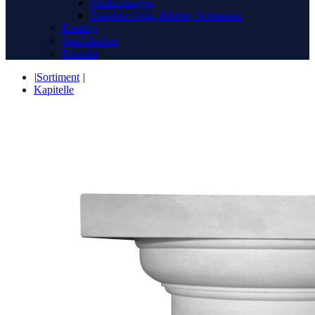
Verdachungen
Zubehör: Gips, Kleber, Schrauben
Katalog
Stuckdecken
Kontakt
|
Sortiment
|
Kapitelle