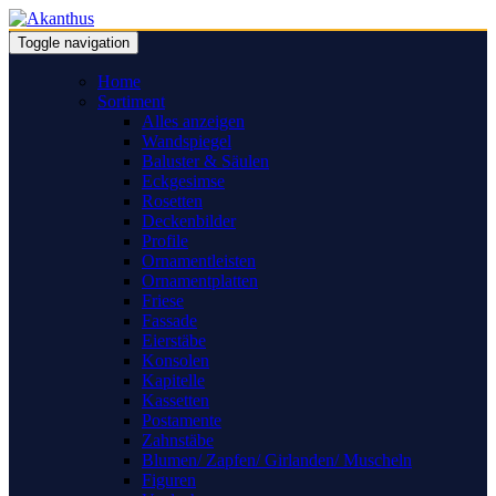
Toggle navigation
Home
Sortiment
Alles anzeigen
Wandspiegel
Baluster & Säulen
Eckgesimse
Rosetten
Deckenbilder
Profile
Ornamentleisten
Ornamentplatten
Friese
Fassade
Eierstäbe
Konsolen
Kapitelle
Kassetten
Postamente
Zahnstäbe
Blumen/ Zapfen/ Girlanden/ Muscheln
Figuren