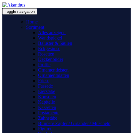
Toggle navigation
Home
Sortiment
Alles anzeigen
Wandspiegel
Baluster & Säulen
Eckgesimse
Rosetten
Deckenbilder
Profile
Ornamentleisten
Ornamentplatten
Friese
Fassade
Eierstäbe
Konsolen
Kapitelle
Kassetten
Postamente
Zahnstäbe
Blumen/ Zapfen/ Girlanden/ Muscheln
Figuren