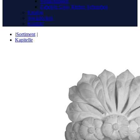
Verdachungen
Zubehör: Gips, Kleber, Schrauben
Katalog
Stuckdecken
Kontakt
|
Sortiment
|
Kapitelle