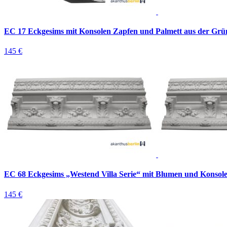
EC 17 Eckgesims mit Konsolen Zapfen und Palmett aus der Grü
145 €
EC 68 Eckgesims „Westend Villa Serie“ mit Blumen und Konsole
145 €