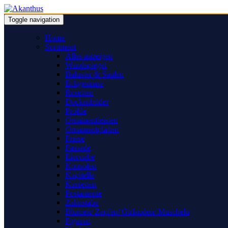
Toggle navigation
Home
Sortiment
Alles anzeigen
Wandspiegel
Baluster & Säulen
Eckgesimse
Rosetten
Deckenbilder
Profile
Ornamentleisten
Ornamentplatten
Friese
Fassade
Eierstäbe
Konsolen
Kapitelle
Kassetten
Postamente
Zahnstäbe
Blumen/ Zapfen/ Girlanden/ Muscheln
Figuren