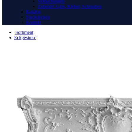
Verdachungen
Zubehör: Gips, Kleber, Schrauben
Katalog
Stuckdecken
Kontakt
|
Sortiment
|
Eckgesimse