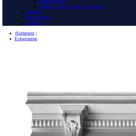
Verdachungen
Zubehör: Gips, Kleber, Schrauben
Katalog
Stuckdecken
Kontakt
|
Sortiment
|
Eckgesimse