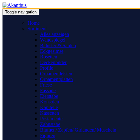
Toggle navigation
Home
Sortiment
Alles anzeigen
Wandspiegel
Baluster & Säulen
Eckgesimse
Rosetten
Deckenbilder
Profile
Ornamentleisten
Ornamentplatten
Friese
Fassade
Eierstäbe
Konsolen
Kapitelle
Kassetten
Postamente
Zahnstäbe
Blumen/ Zapfen/ Girlanden/ Muscheln
Figuren