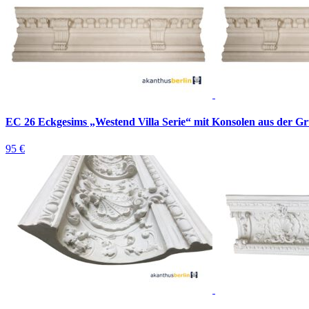
EC 26 Eckgesims „Westend Villa Serie“ mit Konsolen aus der Gr
95 €